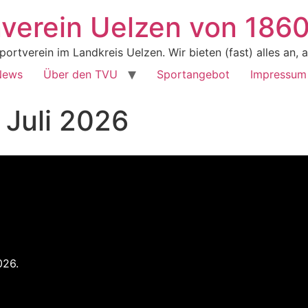
verein Uelzen von 1860
tverein im Landkreis Uelzen. Wir bieten (fast) alles an, au
News
Über den TVU
Sportangebot
Impressum
Juli 2026
026.