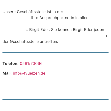
Unsere Geschäftsstelle ist in der
Schuhstraße 8 in
29525 Uelzen.
Ihre Ansprechpartnerin in allen
Fragen
zum Verein, zum Sportangebot, zur Mitgliedschaft und
Sonstigem
ist Birgit Eder. Sie können Birgit Eder jeden
Dienstag und jeden Donnerstag zwischen 16 – 18 Uhr
in
der Geschäftsstelle antreffen.
Telefon:
0581/
73066
Mail:
info@tvuelzen.de